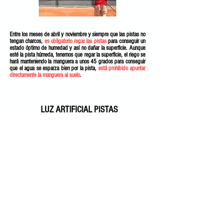
Entre los meses de abril y noviembre y siempre que las pistas no
tengan charcos,
es obligatorio regar las pistas
para conseguir un
estado óptimo de humedad y así no dañar la superficie. Aunque
esté la pista húmeda, tenemos que regar la superficie, el riego se
hará manteniendo la manguera a unos 45 grados para conseguir
que el agua se esparza bien por la pista,
está prohibido apuntar
directamente la
manguera al suelo
.
LUZ ARTIFICIAL PISTAS
La
luz artificial
de las pistas de tenis y de pádel funciona con
fichas
que se tienen que
introducir en los ficheros
que hay en
cada una de las pistas Es un
club al aire libre
y durante
el día no