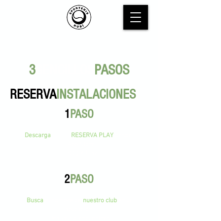
3
SENCILLOS
PASOS
RESERVA
INSTALACIONES
1
PASO
Descarga
la App
RESERVA PLAY
desde:
- App Store
- Google Play
2
PASO
Busca
el nombre de
nuestro club
en la
aplicación.
Una vez lo encuentres