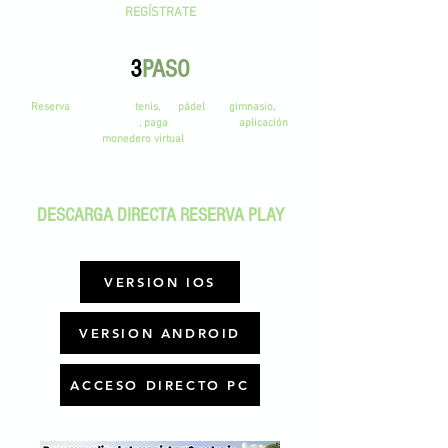
REGÍSTRATE
3
PASO
Reserva
una pista de
tenis,
de
pádel
o el
gimnasio,
en
el horario que quieras
, paga
a través de la
aplicación
mediante el
monedero virtual
y ya podrás venir a
jugar con nosotros.
DESCARGA DIRECTA RESERVA PLAY
VERSION IOS
VERSION ANDROID
ACCESO DIRECTO PC