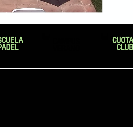
SCUELA
CUOT
CAMPUS
PADEL
CLU
VERANO