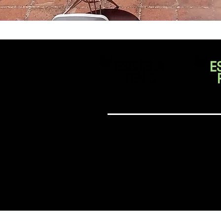
ESCUELA
E
TENIS