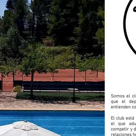
Somos el cl
que el dep
entienden c
El club está
el que adu
competir y d
relaciones 