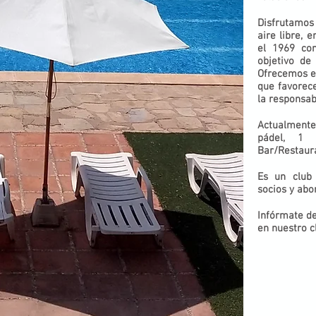
Disfrutamo
aire libre, 
el 1969 co
objetivo de
Ofrecemos ex
que favorec
la responsabi
Actualmente
pádel, 1 
Bar/Restaura
Es un club 
socios y abo
Infórmate de
en nuestro c