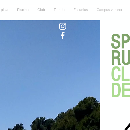
 pista
Piscina
Club
Tienda
Escuelas
Campus verano
SP
RU
C
DE