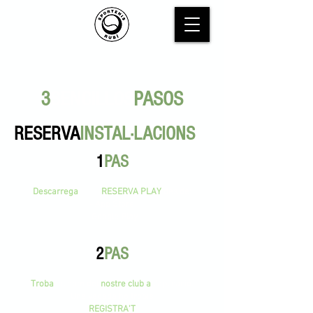
3
SENCILLOS
PASOS
RESERVA
INSTAL·LACIONS
1
PAS
Descarrega
l'App
RESERVA PLAY
des de:
- App Store
- Google Play
2
PAS
Troba
el nom del
nostre club a
l'aplicació.
Una vegada ho trobis
REGISTRA'T