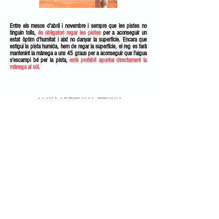
Entre els mesos d'abril i novembre i sempre que les pistes no
tinguin tolls,
és obligatori regar les pistes
per a aconseguir un
estat òptim d'humitat i així no danyar la superfície. Encara que
estigui la pista humida, hem de regar la superfície, el reg es farà
mantenint la mànega a uns 45 graus per a aconseguir que l'aigua
s'escampi bé per la pista,
està prohibit apuntar directament la
mànega al sòl.
LLUM ARTIFICIAL TENNIS
La
llum artificial
de les pistes de tennis i de pàdel funciona amb
fitxes
que s'han
d'introduir en els fitxers
que hi ha en cadascuna
de les pistes És un
club a l'aire lliure
i durant
el dia no es
necessitarà la llum.