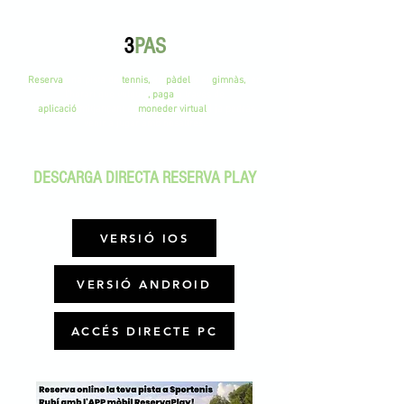
3
PAS
Reserva
una pista de
tennis,
de
pàdel
o el
gimnàs,
en
l'horari que vulguis
, paga
a través de
l'
aplicació
mitjançant el
moneder virtual
i ja podràs
venir a jugar amb nosaltres.
DESCARGA DIRECTA RESERVA PLAY
VERSIÓ IOS
VERSIÓ ANDROID
ACCÉS DIRECTE PC